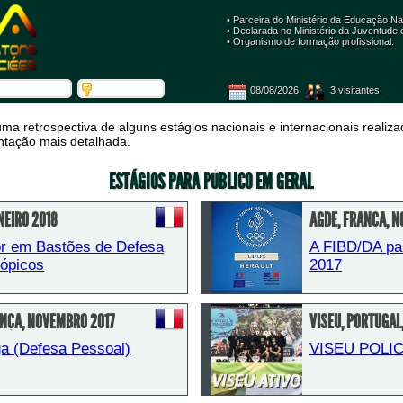
• Parceira do Ministério da Educação Na
 • Declarada no Ministério da Juventude
 • Organismo de formação profissional. 
08/08/2026
 3 visitantes.
uma retrospectiva de alguns estágios nacionais e internacionais reali
ntação mais detalhada.
ESTÁGIOS PARA PÚBLICO EM GERAL
NEIRO 2018
AGDE, FRANÇA, 
or em Bastões de Defesa 
A FIBD/DA par
scópicos
2017
ANÇA, NOVEMBRO 2017
VISEU, PORTUGAL
a (Defesa Pessoal)
VISEU POLI