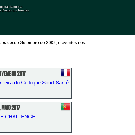
cional francesa.
 e Desportos francês.
zados desde Setembro de 2002, e eventos nos 
NOVEMBRO 2017
ceira do Colloque Sport Santé 
, MAIO 2017
CE CHALLENGE