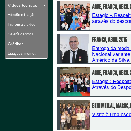
Vídeos técnicos
AGDE, FRANÇA, ABRIL 
Estágio « Respeit
Adesão e filiação
através do despor
Imprensa e vídeo
Galería de fotos
FRANÇA, ABRIL 2016
Créditos
Entrega da medal
Ligações Internet
Nacional variante 
 Américo da Silva,
Defesa Nacional.
AGDE, FRANÇA, ABRIL 
Estágio : Respeit
Através do Despo
BENI MELLAL, MAROC,
Visita à uma esco