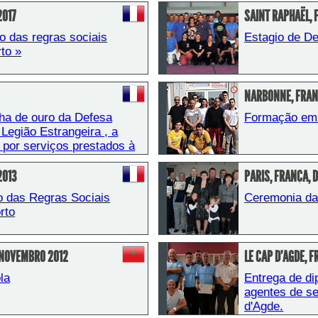
2017
SAINT RAPHAËL,
o das regras sociais 
Estagio de D
to » 
NARBONNE, FRANÇ
ha de ouro da Defesa 
Formação em t
Legião Estrangeira , a 
 por serviços prestados à 
2013
PARIS, FRANÇA, 
o das Regras Sociais 
Ceremonia d
rto
 NOVEMBRO 2012
LE CAP D'AGDE, F
la
Entrega de di
agentes de se
d'Agde.