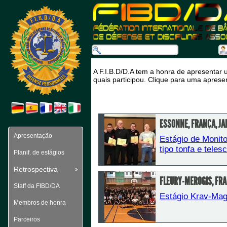
A F.I.B.D/D.A tem a honra de apresentar 
quais participou. Clique para uma aprese
ESSONNE, FRANÇA, JA
Apresentação
Estágio de Monit
 tipo tonfa e tele
Planif. de estágios
Retrospectiva
FLEURY-MEROGIS, FR
Staff da FIBD/DA
Estágio Krav-Mag
Membros de honra
Parceiros