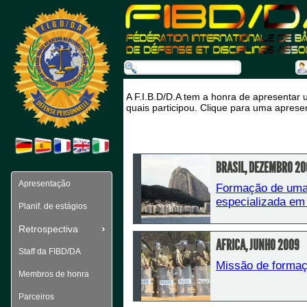
A F.I.B.D/D.A tem a honra de apresentar 
quais participou. Clique para uma aprese
BRASIL, DEZEMBRO 2
Apresentação
Formação de uma u
especializada em 
Planif. de estágios
Retrospectiva
AFRICA, JUNHO 2009
Staff da FIBD/DA
Missão de formaç
Membros de honra
Parceiros