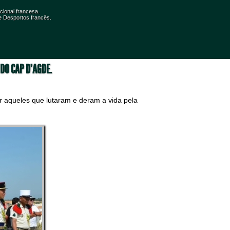
cional francesa.
 e Desportos francês.
DO CAP D’AGDE.
 aqueles que lutaram e deram a vida pela 