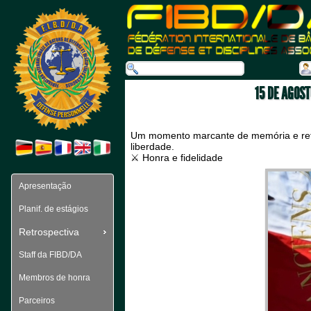
15 DE AGOS
 Um momento marcante de memória e refle
liberdade.
 ⚔️ Honra e fidelidade 
Apresentação
Planif. de estágios
Retrospectiva
Staff da FIBD/DA
Membros de honra
Parceiros