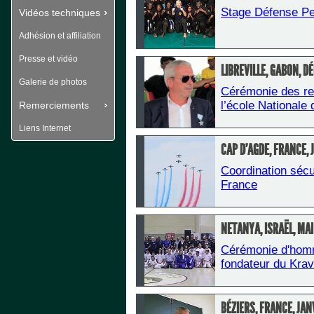
Stage Défense Pe
Vidéos techniques
Adhésion et affiliation
Presse et vidéo
LIBREVILLE, GABON, 
Galerie de photos
Cérémonie des re
l’école Nationale 
Remerciements
Liens Internet
CAP D'AGDE, FRANCE, 
Coordination sécur
France
NETANYA, ISRAËL, MAI
 Cérémonie d'hom
fondateur du Krav
BÉZIERS, FRANCE, JAN