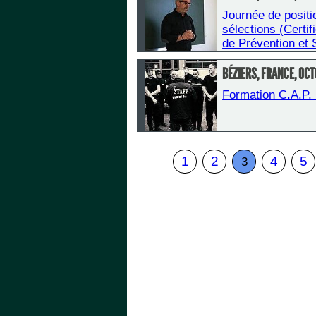
 Journée de positi
sélections (Certif
de Prévention et 
BÉZIERS, FRANCE, OC
Formation C.A.P. 
1
2
4
5
3