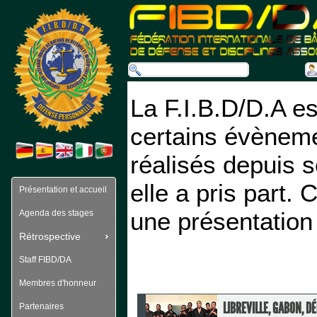
La F.I.B.D/D.A es
certains évènemen
réalisés depuis 
elle a pris part. 
Présentation et accueil
une présentation
Agenda des stages
Rétrospective
Staff FIBD/DA
Membres d'honneur
LIBREVILLE, GABON, 
Partenaires