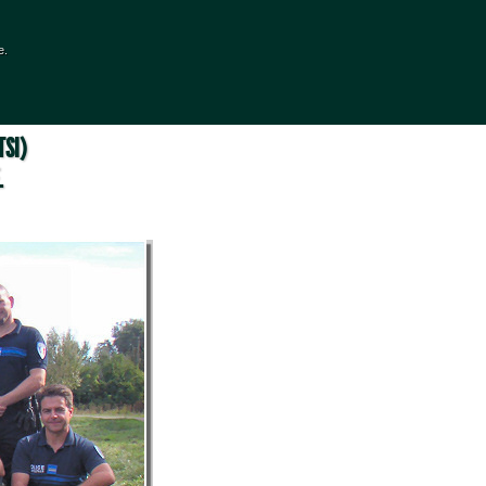
e.
SI) 
.