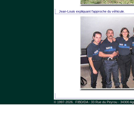
Jean-Louis expliquant l'approche du véhicule.
 © 1997-2026. FIBD/DA - 33 Rue du Peyrou - 34300 Agde