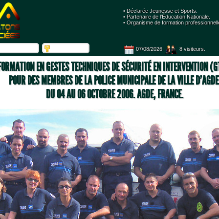
• Déclarée Jeunesse et Sports.
 • Partenaire de l'Éducation Nationale. 
 • Organisme de formation professionnell
07/08/2026
 8 visiteurs.
FORMATION EN GESTES TECHNIQUES DE SÉCURITÉ EN INTERVENTION (GT
POUR DES MEMBRES DE LA POLICE MUNICIPALE DE LA VILLE D'AGDE
 DU 04 AU 06 OCTOBRE 2006. AGDE, FRANCE.