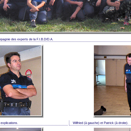
pagnie des experts de la F.I.B.D/D.A.
 explications.
Wilfried (à gauche) et Patrick (à droite).