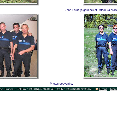
Jean-Louis (à gauche) et Patrick (à droit
Photos souvenirs. 
, France. - Tel/Fax : +33 (0)467 94 01 43 - GSM : +33 (0)610 72 35 62 - 
E-mail
-
Menti