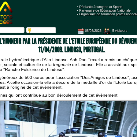
• Déclarée Jeunesse et Sports.
 • Partenaire de l'Éducation Nationale. 
 • Organisme de formation professionnell
08/08/2026
 5 visiteurs.
 L'HONNEUR PAR LA PRÉSIDENTE DE L'ETOILE EUROPÉENNE DU DÉVOUEMEN
 11/04/2009. LINDOSO, PORTUGAL.
trale hydroélectrique d'Alto Lindoso. Anh Dao Traxel a remis un chèque
 sociale et culturelle de la 
freguesia
 de Lindoso. Elle a assisté aux sp
 "Rancho Folclorico de Lindoso". 
 généreux de 500 euros pour l'association "Dos Amigos de Lindoso", asso
les. A cette occasion-là elle a décoré de la médaille d'or de l'Etoile Eur
est à l'origine de cet évènement. 
onnes qui ont contribué au bon déroulement de cet évènement. 