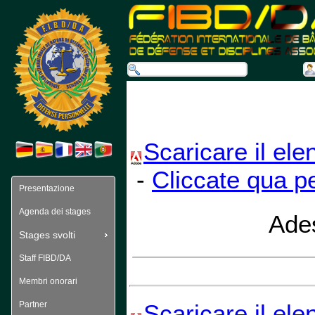
Scaricare il ele
-
Cliccate qua p
Presentazione
Agenda dei stages
Ades
Stages svolti
Staff FIBD/DA
Membri onorari
Scaricare il ele
Partner