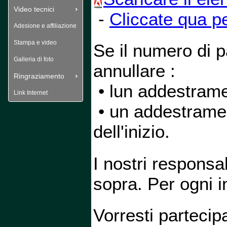
Video tecnici
-
Cliccate qua p
Adesione e affiliazione
Stampa e video
Se il numero di pa
Galleria di foto
annullare :
Ringraziamento
 • lun addestrame
Link Internet
 • un addestramen
dell'inizio.
I nostri responsab
sopra. Per ogni 
Vorresti partecip