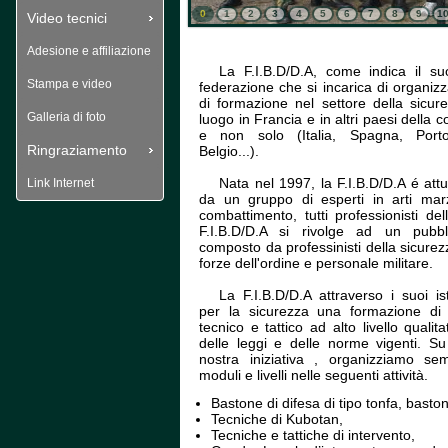
0
1
2
3
4
5
6
7
8
9
1
Video tecnici
Adesione e affiliazione
La F.I.B.D/D.A, come indica il s
Stampa e video
federazione che si incarica di organizz
di formazione nel settore della sicur
Galleria di foto
luogo in Francia e in altri paesi della 
e non solo (Italia, Spagna, Porto
Ringraziamento
Belgio...).
Nata nel 1997, la F.I.B.D/D.A é att
Link Internet
da un gruppo di esperti in arti marz
combattimento, tutti professionisti del
F.I.B.D/D.A si rivolge ad un pubbl
composto da professinisti della sicurez
forze dell'ordine e personale militare. 
La F.I.B.D/D.A attraverso i suoi ist
per la sicurezza una formazione di ca
tecnico e tattico ad alto livello qualitat
delle leggi e delle norme vigenti. S
nostra iniziativa , organizziamo semi
moduli e livelli nelle seguenti attività. 
Bastone di difesa di tipo tonfa, basto
Tecniche di Kubotan,
 Tecniche e tattiche di intervento,