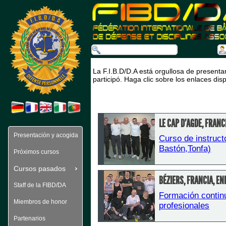
La F.I.B.D/D.A está orgullosa de presenta
participó. Haga clic sobre los enlaces di
LE CAP D'AGDE, FRANC
Presentación y acogida
Curso de instructo
Bastón,Tonfa)
Próximos cursos
Cursos pasados 
BÉZIERS, FRANCIA, E
Staff de la FIBD/DA
Formación continu
Miembros de honor
profesionales
Partenarios