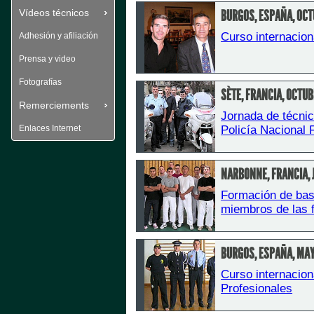
Vídeos técnicos
BURGOS, ESPAÑA, OC
Curso internacion
Adhesión y afiliación
Prensa y video
Fotografías
SÈTE, FRANCIA, OCTU
Remerciements
Jornada de técnic
Enlaces Internet
Policía Nacional
NARBONNE, FRANCIA, 
Formación de bas
miembros de las 
BURGOS, ESPAÑA, MA
Curso internacion
Profesionales