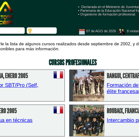
• Declarada en el Ministerio de Juventu
 • Partenaria de la Educación Nacional fr
 • Organismo de formación profesional. 
07 de AGO de 2026
 8 visita
rle la lista de algunos cursos realizados desde septiembre de 2002, y d
sponibles para más información.
CURSOS PROFESIONALES
IA, ENERO 2005
BANGUI, CENTRAF
r SBT/Pro (Self, 
Formación de 
élite frances
NERO 2005
ROUBAIX, FRANCI
a en técnicas 
Intercambio p