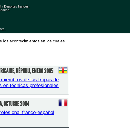
d y Deportes francés.
ancesa. 
ntes.
e los acontecimientos en los cuales 
RICAINE, RÉPUBLI, ENERO 2005
miembros de las tropas de 
as en técnicas profesionales
A, OCTUBRE 2004
rofesional franco-español