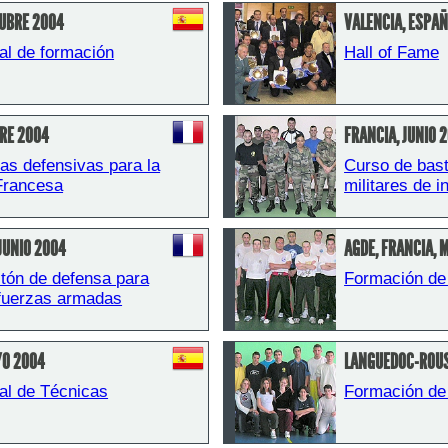
TUBRE 2004
VALENCIA, ESPAÑ
al de formación
Hall of Fame
BRE 2004
FRANCIA, JUNIO 
as defensivas para la 
Curso de bast
 Francesa
militares de i
JUNIO 2004
AGDE, FRANCIA, 
tón de defensa para 
Formación de
fuerzas armadas
YO 2004
LANGUEDOC-ROUS
al de Técnicas 
Formación de