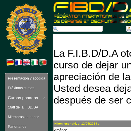
 La F.I.B.D/D.A o
curso de dejar un
apreciación de la 
Presentación y acogida
Usted desea deja
Próximos cursos
después de ser c
Cursos pasados 
Staff de la FIBD/DA
Miembros de honor
Nilton escribió, el 12/05/2014 :
Partenarios
Américo,