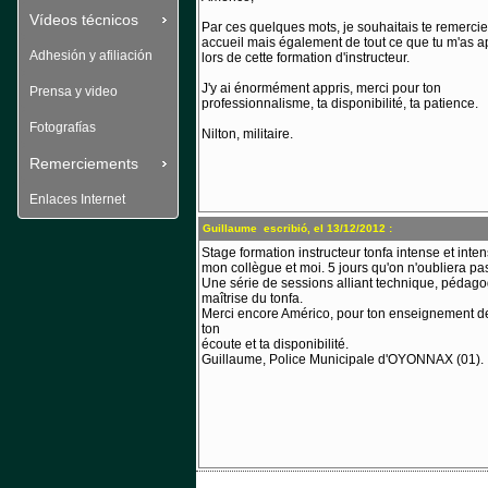
Vídeos técnicos
Par ces quelques mots, je souhaitais te remercier
accueil mais également de tout ce que tu m'as ap
Adhesión y afiliación
lors de cette formation d'instructeur.
J'y ai énormément appris, merci pour ton 
Prensa y video
professionnalisme, ta disponibilité, ta patience.
Fotografías
Nilton, militaire.
Remerciements
Enlaces Internet
Guillaume escribió, el 13/12/2012 :
 Stage formation instructeur tonfa intense et intens
mon collègue et moi. 5 jours qu'on n'oubliera pas 
Une série de sessions alliant technique, pédagog
maîtrise du tonfa.
Merci encore Américo, pour ton enseignement de 
ton
écoute et ta disponibilité.
Guillaume, Police Municipale d'OYONNAX (01).