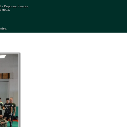
d y Deportes francés.
ancesa. 
antes.