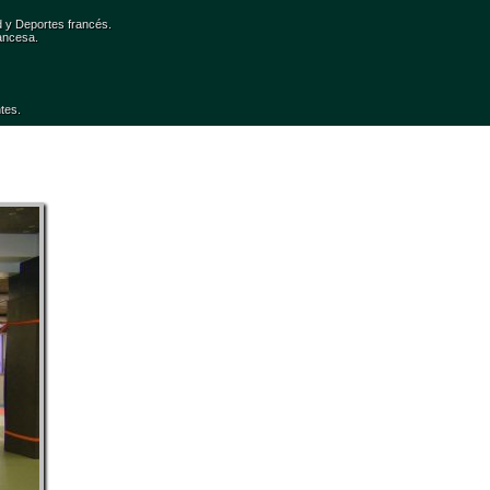
d y Deportes francés.
ancesa. 
ntes.