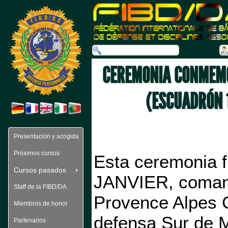
CEREMONIA CONMEMO
(ESCUADRÓN 
Presentación y acogida
Próximos cursos
Esta ceremonia fu
Cursos pasados 
JANVIER, comand
Staff de la FIBD/DA
Provence Alpes C
Miembros de honor
defensa Sur de M
Partenarios